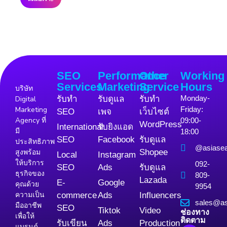
SEO
Performance
Other
Working
Services
Marketing
Service
Hours
บริษัท
Monday-
Digital
รับทำ
รับดูแล
รับทำ
Marketing
Friday:
SEO
เพจ
เว็บไซต์
Agency ที่
09:00-
WordPress
International
รับยิงแอด
มี
18:00
SEO
Facebook
รับดูแล
ประสิทธิภาพ
@asiase
สูงพร้อม
Shopee
Local
Instagram
ให้บริการ
092-
SEO
Ads
รับดูแล
ธุรกิจของ
809-
Lazada
E-
Google
คุณด้วย
9954
ความเป็น
commerce
Ads
Influencers
sales@as
มืออาชีพ
SEO
Tiktok
Video
ช่องทาง
เพื่อให้
ติดตาม
รับเขียน
Ads
Production
แบรนด์