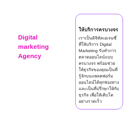
ทำไมต้องใช้
บริการ
ให้บริการครบวงจร
Digital
ต
เราเป็นดิจิทัลเอเจนซี่
ที่ให้บริการ Digital
เ
marketing
Marketing รับทำการ
ท
Agency
ตลาดออนไลน์แบบ
ด
ครบวงจร พร้อมช่วย
F
กับ Asia
ให้ธุรกิจของคุณเป็นที่
ล
Search?
รู้จักบนแพลตฟอร์ม
อ
ออนไลน์ได้ทุกช่องทาง
ก
และเป็นที่ปรึกษาให้กับ
ล
ธุรกิจ เพื่อให้เติบโต
ก
อย่างรวดเร็ว
อ
ธ