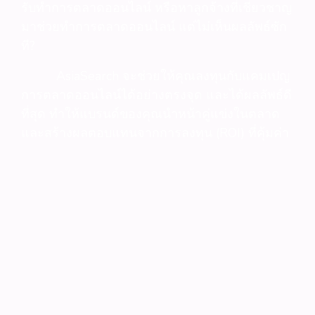
รับทำการตลาดออนไลน์ หรือหาลูกจ้างที่เชี่ยวชาญ
มาช่วยทำการตลาดออนไลน์ แต่ไม่เห็นผลลัพธ์ซัก
ที?
AsiaSearch จะช่วยให้คุณลงทุนกับแคมเปญ
การตลาดออนไลน์ได้อย่างตรงจุด และได้ผลลัพธ์ดี
ที่สุด ทำให้แบรนด์ของคุณนำหน้าคู่แข่งในตลาด
และสร้างผลตอบแทนจากการลงทุน (ROI) ที่คุ้มค่า