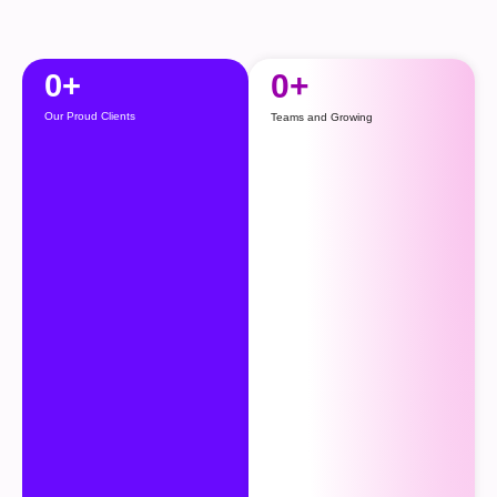
0
+
0
+
Our Proud Clients
Teams and Growing