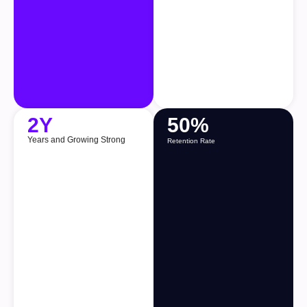
2
Y
50
%
Years and Growing Strong
Retention Rate