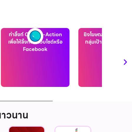
ยิงโฆษณา YouTube เข้าถึง
รับทำโฆษณา YouTube
กลุ่มเป้าหมายอย่างแม่นยำ
ในรูปแบบวิดีโอ
งยาวนาน