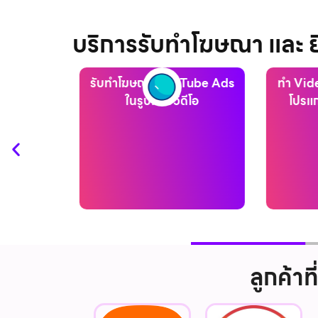
บริการรับทำโฆษณา และ
Tube Ads
ทำ Video Campaign ผ่าน
วิเค
ีโอ
โปรแกรม Google Ads
ให
ลูกค้า