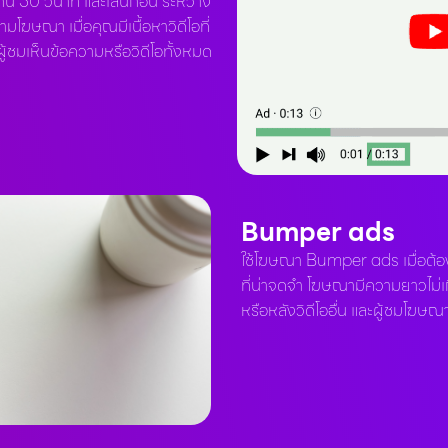
น 30 วินาที และเล่นก่อน ระหว่าง
้ามโฆษณา เมื่อคุณมีเนื้อหาวิดีโอที่
ู้ชมเห็นข้อความหรือวิดีโอทั้งหมด
Bumper ads
ใช้โฆษณา Bumper ads เมื่อต้องก
ที่น่าจดจำ โฆษณามีความยาวไม่เ
หรือหลังวิดีโออื่น และผู้ชมโฆษ