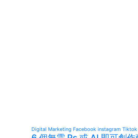
Digital Marketing
Facebook
instagram
Tiktok
6 個無需 Ps 或 AI 即