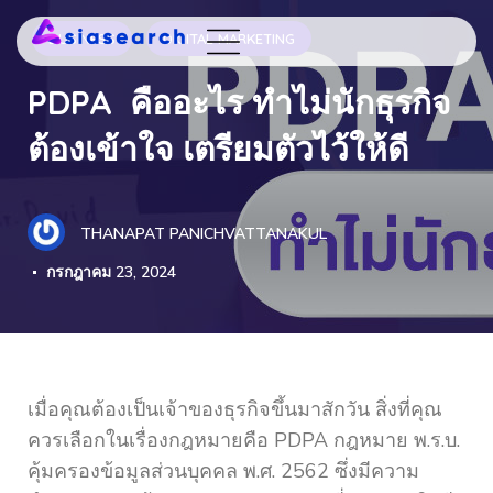
BUSINESS
DIGITAL MARKETING
PDPA คืออะไร ทำไม่นักธุรกิจ
ต้องเข้าใจ เตรียมตัวไว้ให้ดี
THANAPAT PANICHVATTANAKUL
กรกฎาคม 23, 2024
เมื่อคุณต้องเป็นเจ้าของธุรกิจขึ้นมาสักวัน สิ่งที่คุณ
ควรเลือกในเรื่องกฎหมายคือ PDPA กฎหมาย พ.ร.บ.
คุ้มครองข้อมูลส่วนบุคคล พ.ศ. 2562 ซึ่งมีความ