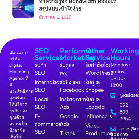
ทำความรู้จัก Bandwidth คืออะไร
สรุปแบบเข้าใจง่าย
ธันวาคม 1, 2025
SEO
Performance
Other
Workin
Services
Marketing
Service
Hours
บริษัท
รับทำ
รับดูแล
รับทำเว็บไซต์
Monday-
Digital
Friday:
Marketing
SEO
เพจ
WordPress
09:00-
Agency ที่
International
รับยิงแอด
รับดูแล
18:00
มี
SEO
Facebook
Shopee
ประสิทธิภาพ
@asiase
สูงพร้อม
Local
Instagram
รับดูแล
ให้บริการ
092-
SEO
Ads
Lazada
ธุรกิจของ
809-
E-
Google
Influencers
คุณด้วย
9954
commerce
Ads
ความเป็น
Video
sales@as
มืออาชีพ
SEO
Tiktok
Production
ช่องทาง
เพื่อให้