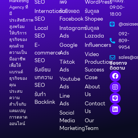
Friday:
Marketing
SEO
เพจ
WordPress
09:00-
Agency ที่
International
รับยิงแอด
รับดูแล
18:00
มี
SEO
Facebook
Shopee
ประสิทธิภาพ
@asiase
สูงพร้อม
Local
Instagram
รับดูแล
ให้บริการ
092-
SEO
Ads
Lazada
ธุรกิจของ
809-
E-
Google
Influencers
คุณด้วย
9954
commerce
Ads
ความเป็น
Video
sales@as
มืออาชีพ
SEO
Tiktok
Production
ช่องทาง
เพื่อให้
ติดตาม
รับเขียน
Ads
Success
แบรนด์
บทความ
Case
Youtube
ธุรกิจของ
SEO
คุณ
Ads
About
ประสบ
รับทำ
Us
Line
ความ
Backlink
Ads
Contact
สำเร็จกับ
Us
แคมเปญ
Social
การตลาด
Media
Our
ออนไลน์
Marketing
Team