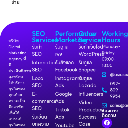
SEO
Performance
Other
Workin
Services
Marketing
Service
Hours
บริษัท
รับทำ
รับดูแล
รับทำเว็บไซต์
Monday-
Digital
Friday:
Marketing
SEO
เพจ
WordPress
09:00-
Agency ที่
International
รับยิงแอด
รับดูแล
18:00
มี
SEO
Facebook
Shopee
ประสิทธิภาพ
@asiase
สูงพร้อม
Local
Instagram
รับดูแล
ให้บริการ
092-
SEO
Ads
Lazada
ธุรกิจของ
809-
E-
Google
Influencers
คุณด้วย
9954
commerce
Ads
ความเป็น
Video
sales@as
มืออาชีพ
SEO
Tiktok
Production
ช่องทาง
เพื่อให้
ติดตาม
รับเขียน
Ads
Success
แบรนด์
บทความ
Case
Youtube
ธุรกิจของ