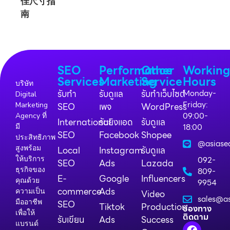
SEO
Performance
Other
Workin
Services
Marketing
Service
Hours
บริษัท
รับทำ
รับดูแล
รับทำเว็บไซต์
Monday-
Digital
Friday:
Marketing
SEO
เพจ
WordPress
09:00-
Agency ที่
International
รับยิงแอด
รับดูแล
18:00
มี
SEO
Facebook
Shopee
ประสิทธิภาพ
@asiase
สูงพร้อม
Local
Instagram
รับดูแล
ให้บริการ
092-
SEO
Ads
Lazada
ธุรกิจของ
809-
E-
Google
Influencers
คุณด้วย
9954
commerce
Ads
ความเป็น
Video
sales@as
มืออาชีพ
SEO
Tiktok
Production
ช่องทาง
เพื่อให้
ติดตาม
รับเขียน
Ads
Success
แบรนด์