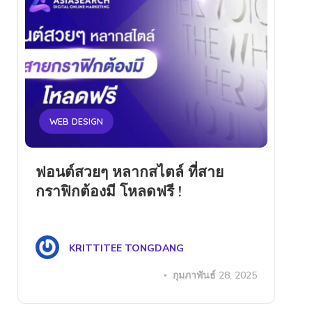
WEB DESIGN
ฟอนต์สวยๆ หลากสไตล์ ที่สาย
กราฟิกต้องมี โหลดฟรี !
KRITTITEE TONGDANG
กุมภาพันธ์ 28, 2025