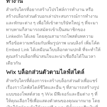
ทำงาน
สำหรับใครที่อยากสร้างโปรไฟล์การทำงาน หรือ
สร้างบล็อกส่วนตัวบอกเล่าประสบการณ์การทำงาน
และทักษะต่าง ๆ เพื่อให้เข้าตาบริษัทใหญ่ ๆ ที่จะมา
ทาบทามก็สามารถสมัครเข้าเป็นสมาชิกของ
LinkedIn ได้เลย โดยคุณสามารถโพสต์บทความ
หรือข้อความพร้อมกับเพิ่มรูปภาพ แนบลิงก์ เพิ่มโค้ด
Embed Link ได้เหมือนเว็บบล็อกตามปกติ ที่จะทำให้
คุณสร้างบล็อกที่น่าสนใจและน่าเชื่อถือได้ในเวลา
เดียวกัน
Wix บล็อกส่วนตัวตามไลฟ์สไตล์
สำหรับใครที่ต้องการจะสร้างบล็อกส่วนตัวเพื่อแชร์
เรื่องราวไลฟ์สไตล์ชีวิตและอื่น ๆ ที่สามารถสร้างรูป
แบบของโพสต์สวย ๆ Wix มีฟีเจอร์และธีมต่าง ๆ ที่
ให้คุณเลือกใช้เพื่อแสดงตัวตนของคุณมากมาย โดย