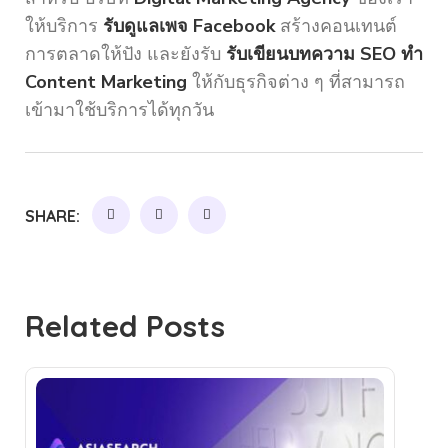
ให้บริการ
รับดูแลเพจ Facebook
สร้างคอนเทนต์
การตลาดให้ปัง และยังรับ
รับเขียนบทความ SEO ทำ
Content Marketing
ให้กับธุรกิจต่าง ๆ ที่สามารถ
เข้ามาใช้บริการได้ทุกวัน
SHARE:
Related Posts