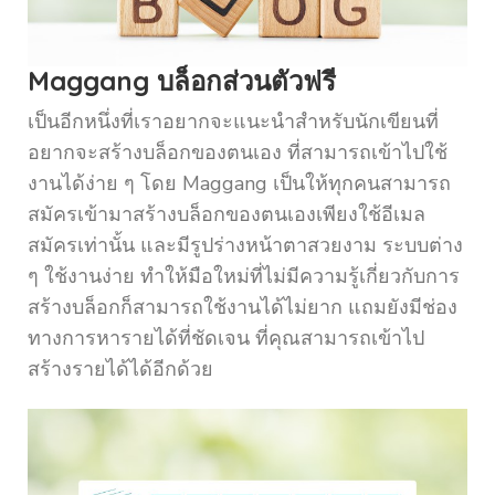
Maggang บล็อกส่วนตัวฟรี
เป็นอีกหนึ่งที่เราอยากจะแนะนำสำหรับนักเขียนที่
อยากจะสร้างบล็อกของตนเอง ที่สามารถเข้าไปใช้
งานได้ง่าย ๆ โดย Maggang เป็นให้ทุกคนสามารถ
สมัครเข้ามาสร้างบล็อกของตนเองเพียงใช้อีเมล
สมัครเท่านั้น และมีรูปร่างหน้าตาสวยงาม ระบบต่าง
ๆ ใช้งานง่าย ทำให้มือใหม่ที่ไม่มีความรู้เกี่ยวกับการ
สร้างบล็อกก็สามารถใช้งานได้ไม่ยาก แถมยังมีช่อง
ทางการหารายได้ที่ชัดเจน ที่คุณสามารถเข้าไป
สร้างรายได้ได้อีกด้วย