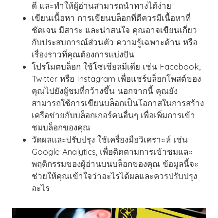
ดี และทำให้ผู้อ่านสามารถนำทางได้ง่าย
เขียนเนื้อหา การเขียนบล็อกที่ดีควรมีเนื้อหาที่
ชัดเจน มีสาระ และน่าสนใจ คุณอาจเขียนเกี่ยว
กับประสบการณ์ส่วนตัว ความรู้เฉพาะด้าน หรือ
เรื่องราวที่คุณต้องการแบ่งปัน
โปรโมตบล็อก ใช้โซเชียลมีเดีย เช่น Facebook,
Twitter หรือ Instagram เพื่อแชร์บล็อกโพสต์ของ
คุณไปยังผู้ชมที่กว้างขึ้น นอกจากนี้ คุณยัง
สามารถใช้การเขียนบล็อกเป็นโอกาสในการสร้าง
เครือข่ายกับบล็อกเกอร์คนอื่นๆ เพื่อเพิ่มการเข้า
ชมบล็อกของคุณ
วัดผลและปรับปรุง ใช้เครื่องมือวิเคราะห์ เช่น
Google Analytics, เพื่อติดตามการเข้าชมและ
พฤติกรรมของผู้อ่านบนบล็อกของคุณ ข้อมูลนี้จะ
ช่วยให้คุณเข้าใจว่าอะไรได้ผลและควรปรับปรุง
อะไร