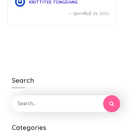
KRITTITEE TONGDANG
กุมภาพันธ์ 28, 2025
Search
Categories