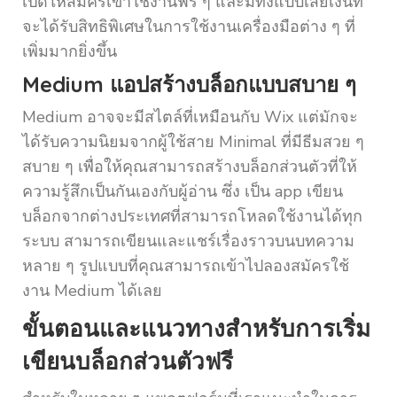
เปิดให้สมัครเข้าใช้งานฟรี ๆ และมีทั้งแบบเสียเงินที่
จะได้รับสิทธิพิเศษในการใช้งานเครื่องมือต่าง ๆ ที่
เพิ่มมากยิ่งขึ้น
Medium แอปสร้างบล็อกแบบสบาย ๆ
Medium อาจจะมีสไตล์ที่เหมือนกับ Wix แต่มักจะ
ได้รับความนิยมจากผู้ใช้สาย Minimal ที่มีธีมสวย ๆ
สบาย ๆ เพื่อให้คุณสามารถสร้างบล็อกส่วนตัวที่ให้
ความรู้สึกเป็นกันเองกับผู้อ่าน ซึ่ง เป็น app เขียน
บล็อกจากต่างประเทศที่สามารถโหลดใช้งานได้ทุก
ระบบ สามารถเขียนและแชร์เรื่องราวบนบทความ
หลาย ๆ รูปแบบที่คุณสามารถเข้าไปลองสมัครใช้
งาน Medium ได้เลย
ขั้นตอนและแนวทางสำหรับการเริ่ม
เขียนบล็อกส่วนตัวฟรี