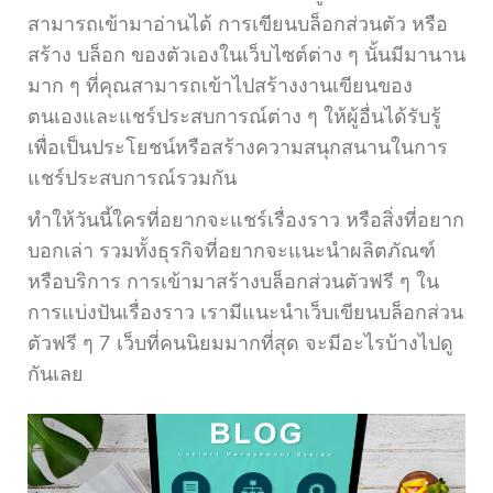
สามารถเข้ามาอ่านได้ การเขียนบล็อกส่วนตัว หรือ
สร้าง บล็อก ของตัวเองในเว็บไซต์ต่าง ๆ นั้นมีมานาน
มาก ๆ ที่คุณสามารถเข้าไปสร้างงานเขียนของ
ตนเองและแชร์ประสบการณ์ต่าง ๆ ให้ผู้อื่นได้รับรู้
เพื่อเป็นประโยชน์หรือสร้างความสนุกสนานในการ
แชร์ประสบการณ์รวมกัน
ทำให้วันนี้ใครที่อยากจะแชร์เรื่องราว หรือสิ่งที่อยาก
บอกเล่า รวมทั้งธุรกิจที่อยากจะแนะนำผลิตภัณฑ์
หรือบริการ การเข้ามาสร้างบล็อกส่วนตัวฟรี ๆ ใน
การแบ่งปันเรื่องราว เรามีแนะนำเว็บเขียนบล็อกส่วน
ตัวฟรี ๆ 7 เว็บที่คนนิยมมากที่สุด จะมีอะไรบ้างไปดู
กันเลย