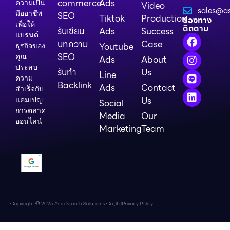
commerce
Ads
ความเป็น
Video
sales@as
มืออาชีพ
SEO
Tiktok
Production
ช่องทาง
เพื่อให้
ติดตาม
รับเขียน
Ads
Success
แบรนด์
บทความ
Case
Youtube
ธุรกิจของ
SEO
คุณ
Ads
About
ประสบ
รับทำ
Us
Line
ความ
Backlink
Ads
Contact
สำเร็จกับ
Us
แคมเปญ
Social
การตลาด
Media
Our
ออนไลน์
Marketing
Team
Copyright © 2025 Asia Search Solutions Co.,ltd
Privacy Policy