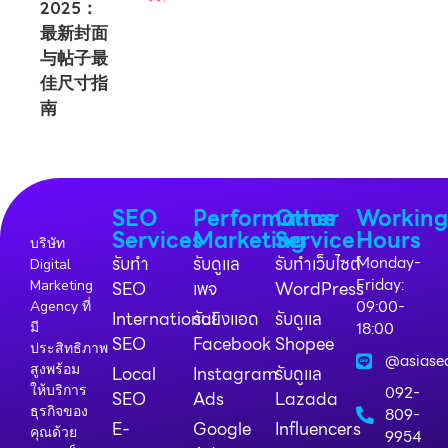
SEO
Performance
Other
Workin
Services
Marketing
Service
Hours
บริษัท
รับทำ
รับดูแล
รับทำเว็บไซต์
Monday-
Digital
Friday:
Marketing
SEO
เพจ
WordPress
09:00-
Agency ที่
International
รับยิงแอด
รับดูแล
18:00
มี
SEO
Facebook
Shopee
ประสิทธิภาพ
@asiase
สูงพร้อม
Local
Instagram
รับดูแล
ให้บริการ
092-
SEO
Ads
Lazada
ธุรกิจของ
809-
E-
Google
Influencers
คุณด้วย
9954