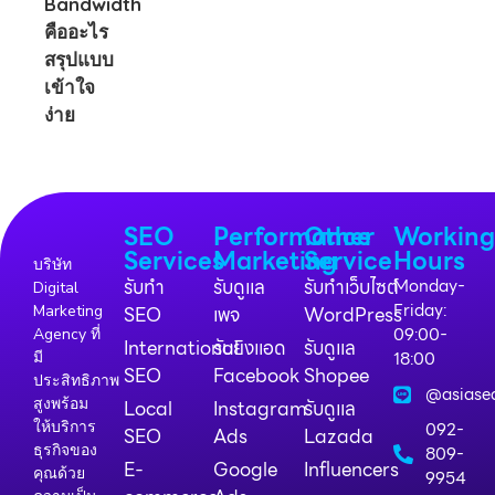
SEO
Performance
Other
Workin
Services
Marketing
Service
Hours
บริษัท
รับทำ
รับดูแล
รับทำเว็บไซต์
Monday-
Digital
Friday:
Marketing
SEO
เพจ
WordPress
09:00-
Agency ที่
International
รับยิงแอด
รับดูแล
18:00
มี
SEO
Facebook
Shopee
ประสิทธิภาพ
@asiase
สูงพร้อม
Local
Instagram
รับดูแล
ให้บริการ
092-
SEO
Ads
Lazada
ธุรกิจของ
809-
E-
Google
Influencers
คุณด้วย
9954