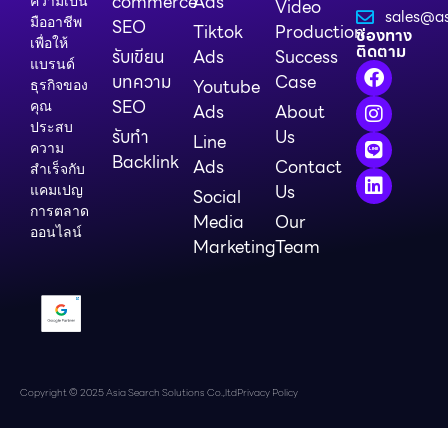
commerce
Ads
ความเป็น
Video
sales@as
มืออาชีพ
SEO
Tiktok
Production
ช่องทาง
เพื่อให้
ติดตาม
รับเขียน
Ads
Success
แบรนด์
บทความ
Case
Youtube
ธุรกิจของ
SEO
คุณ
Ads
About
ประสบ
รับทำ
Us
Line
ความ
Backlink
Ads
Contact
สำเร็จกับ
Us
แคมเปญ
Social
การตลาด
Media
Our
ออนไลน์
Marketing
Team
Copyright © 2025 Asia Search Solutions Co.,ltd
Privacy Policy