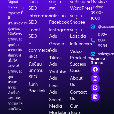
รับทำ
รับดูแล
รับทำเว็บไซต์
Monday-
Digital
Friday:
Marketing
SEO
เพจ
WordPress
09:00-
Agency ที่
International
รับยิงแอด
รับดูแล
18:00
มี
SEO
Facebook
Shopee
ประสิทธิภาพ
@asiase
สูงพร้อม
Local
Instagram
รับดูแล
ให้บริการ
092-
SEO
Ads
Lazada
ธุรกิจของ
809-
E-
Google
Influencers
คุณด้วย
9954
commerce
Ads
ความเป็น
Video
sales@as
มืออาชีพ
SEO
Tiktok
Production
ช่องทาง
เพื่อให้
ติดตาม
รับเขียน
Ads
Success
แบรนด์
บทความ
Case
Youtube
ธุรกิจของ
SEO
คุณ
Ads
About
ประสบ
รับทำ
Us
Line
ความ
Backlink
Ads
Contact
สำเร็จกับ
Us
แคมเปญ
Social
การตลาด
Media
Our
ออนไลน์
Marketing
Team