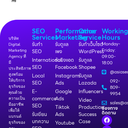
SEO
Performance
Other
Workin
Services
Marketing
Service
Hours
บริษัท
รับทำ
รับดูแล
รับทำเว็บไซต์
Monday-
Digital
Friday:
Marketing
SEO
เพจ
WordPress
09:00-
Agency ที่
International
รับยิงแอด
รับดูแล
18:00
มี
SEO
Facebook
Shopee
ประสิทธิภาพ
@asiase
สูงพร้อม
Local
Instagram
รับดูแล
ให้บริการ
092-
SEO
Ads
Lazada
ธุรกิจของ
809-
E-
Google
Influencers
คุณด้วย
9954
commerce
Ads
ความเป็น
Video
sales@as
มืออาชีพ
SEO
Tiktok
Production
ช่องทาง
เพื่อให้
ติดตาม
รับเขียน
Ads
Success
แบรนด์
บทความ
Case
Youtube
ธุรกิจของ