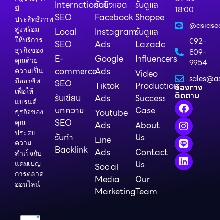
International
รับยิงแอด
รับดูแล
18:00
มี
SEO
Facebook
Shopee
ประสิทธิภาพ
@asiase
สูงพร้อม
Local
Instagram
รับดูแล
ให้บริการ
092-
SEO
Ads
Lazada
ธุรกิจของ
809-
E-
Google
Influencers
คุณด้วย
9954
commerce
Ads
ความเป็น
Video
sales@as
มืออาชีพ
SEO
Tiktok
Production
ช่องทาง
เพื่อให้
ติดตาม
รับเขียน
Ads
Success
แบรนด์
บทความ
Case
Youtube
ธุรกิจของ
SEO
คุณ
Ads
About
ประสบ
รับทำ
Us
Line
ความ
Backlink
Ads
Contact
สำเร็จกับ
Us
แคมเปญ
Social
การตลาด
Media
Our
ออนไลน์
Marketing
Team