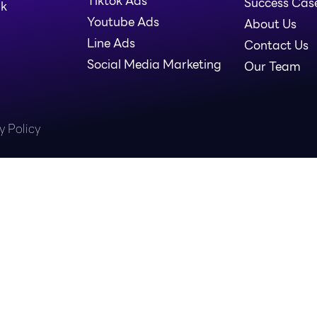
Tiktok Ads
Success Cas
nk
Youtube Ads
About Us
Line Ads
Contact Us
Social Media Marketing
Our Team
y Policy