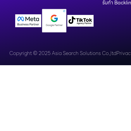
รับทำ Backli
Copyright © 2025 Asia Search Solutions Co.,ltd
Privac