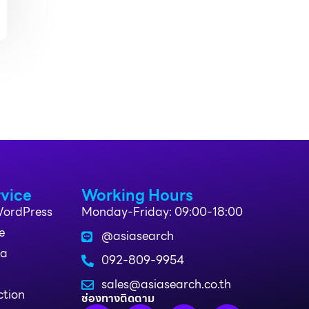
vice
Working Hours
 WordPress
Monday-Friday: 09:00-18:00
e
@asiasearch
da
092-809-9954
sales@asiasearch.co.th
ction
ช่องทางติดตาม