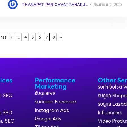
THANAPAT PANICHVATTANAKUL
กันยายน 2, 2023
irst
«
...
4
5
6
7
8
»
ices
Performance
Other Ser
Marketing
รับทำเว็บไซต์
รับดูแลเพจ
al SEO
รับดูแล Shope
รับยิงแอด Facebook
รับดูแล Laza
Instagram Ads
e SEO
Influencers
Google Ads
วาม SEO
Video Produ